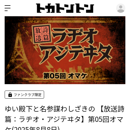
ロ
ファンクラブ限定
ゆい殿下と名参謀わしざきの 【放送詩
篇：ラヂオ・アジテヰタ】第05回オマ
ケ(2025年8月8日)