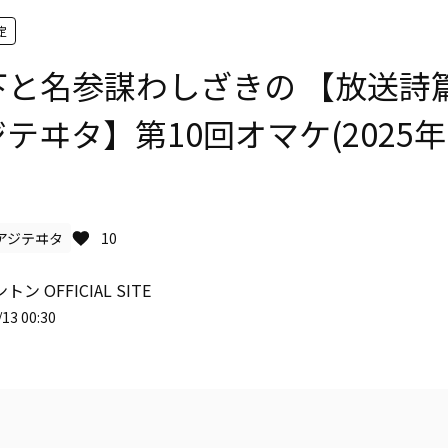
定
下と名参謀わしざきの 【放送詩
テヰタ】第10回オマケ(2025年0
アジテヰタ
10
ン OFFICIAL SITE
13 00:30