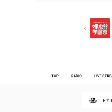
TOP
RADIO
LIVE STR
トカト