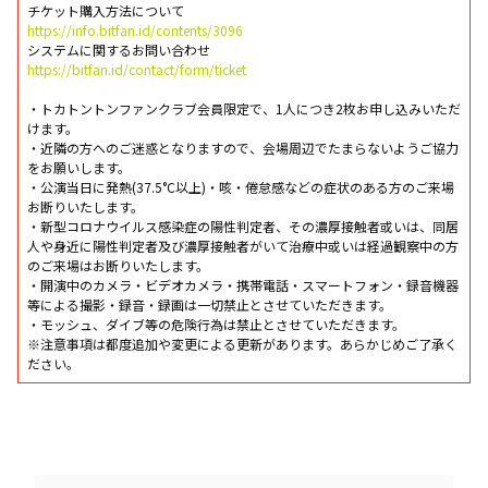
チケット購入方法について
https://info.bitfan.id/contents/3096
システムに関するお問い合わせ
https://bitfan.id/contact/form/ticket
・トカトントンファンクラブ会員限定で、1人につき2枚お申し込みいただ
けます。
・近隣の方へのご迷惑となりますので、会場周辺でたまらないようご協力
をお願いします。
・公演当日に発熱(37.5°C以上)・咳・倦怠感などの症状のある方のご来場
お断りいたします。
・新型コロナウイルス感染症の陽性判定者、その濃厚接触者或いは、同居
人や身近に陽性判定者及び濃厚接触者がいて治療中或いは経過観察中の方
のご来場はお断りいたします。
・開演中のカメラ・ビデオカメラ・携帯電話・スマートフォン・録音機器
等による撮影・録音・録画は一切禁止とさせていただきます。
・モッシュ、ダイブ等の危険行為は禁止とさせていただきます。
※注意事項は都度追加や変更による更新があります。あらかじめご了承く
ださい。