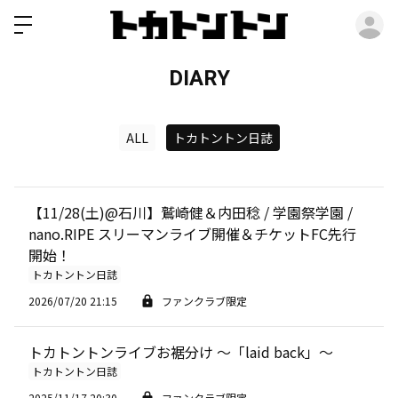
ロ
DIARY
ALL
トカトントン日誌
【11/28(土)@石川】鷲崎健＆内田稔 / 学園祭学園 /
nano.RIPE スリーマンライブ開催＆チケットFC先行
開始！
トカトントン日誌
2026/07/20 21:15
ファンクラブ限定
トカトントンライブお裾分け 〜「laid back」〜
トカトントン日誌
2025/11/17 20:30
ファンクラブ限定